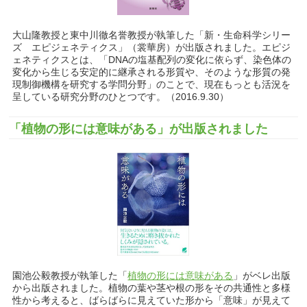
大山隆教授と東中川徹名誉教授が執筆した「新・生命科学シリー
ズ エピジェネティクス」（裳華房）が出版されました。エピジ
ェネティクスとは、「DNAの塩基配列の変化に依らず、染色体の
変化から生じる安定的に継承される形質や、そのような形質の発
現制御機構を研究する学問分野」のことで、現在もっとも活況を
呈している研究分野のひとつです。（2016.9.30）
「植物の形には意味がある」が出版されました
園池公毅教授が執筆した「
植物の形には意味がある
」がベレ出版
から出版されました。植物の葉や茎や根の形をその共通性と多様
性から考えると、ばらばらに見えていた形から「意味」が見えて