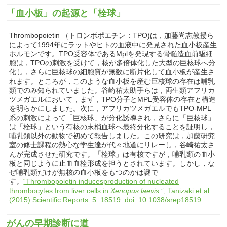
「血小板」の起源と「栓球」
Thrombopoietin （トロンボポエチン：TPO)は，加藤尚志教授ら
によって1994年にラットやヒトの血液中に発見された血小板産生
ホルモンです。TPO受容体であるMplを発現する骨髄造血前駆細
胞は，TPOの刺激を受けて，核が多倍体化した大型の巨核球へ分
化し，さらに巨核球の細胞質が無数に断片化して血小板が産生さ
れます。ところが，このような血小板を産む巨核球の存在は哺乳
類でのみ知られていました。谷崎祐太助手らは，両生類アフリカ
ツメガエルにおいて，まず，TPO分子とMPL受容体の存在と構造
を明らかにしました。次に，アフリカツメガエルでもTPO-MPL
系の刺激によって「巨核球」が分化誘導され，さらに「巨核球」
は「栓球」という有核の末梢血球へ最終分化することを証明し，
哺乳類以外の動物で初めて報告しました。この研究は，加藤研究
室の修士課程の熱心な学生達が代々地道にリレーし，谷崎祐太さ
んが完成させた研究です。「栓球」は有核ですが，哺乳類の血小
板と同じように止血血栓形成を担うとされています。しかし，な
ぜ哺乳類だけが無核の血小板をもつのかは謎で
す。
“Thrombopoietin inducesproduction of nucleated
thrombocytes from liver cells in
Xenopus laevis
.”, Tanizaki et al.
(2015) Scientific Reports. 5: 18519. doi: 10.1038/srep18519
がんの早期診断に道