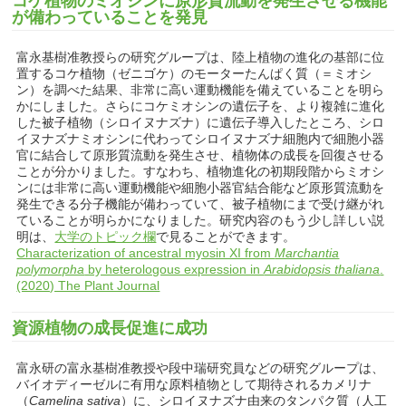
コケ植物のミオシンに原形質流動を発生させる機能
が備わっていることを発見
富永基樹准教授らの研究グループは、陸上植物の進化の基部に位
置するコケ植物（ゼニゴケ）のモーターたんぱく質（＝ミオシ
ン）を調べた結果、非常に高い運動機能を備えていることを明ら
かにしました。さらにコケミオシンの遺伝子を、より複雑に進化
した被子植物（シロイヌナズナ）に遺伝子導入したところ、シロ
イヌナズナミオシンに代わってシロイヌナズナ細胞内で細胞小器
官に結合して原形質流動を発生させ、植物体の成長を回復させる
ことが分かりました。すなわち、植物進化の初期段階からミオシ
ンには非常に高い運動機能や細胞小器官結合能など原形質流動を
発生できる分子機能が備わっていて、被子植物にまで受け継がれ
ていることが明らかになりました。研究内容のもう少し詳しい説
明は、
大学のトピック欄
で見ることができます。
Characterization of ancestral myosin XI from
Marchantia
polymorpha
by heterologous expression in
Arabidopsis thaliana
.
(2020) The Plant Journal
資源植物の成長促進に成功
富永研の富永基樹准教授や段中瑞研究員などの研究グループは、
バイオディーゼルに有用な原料植物として期待されるカメリナ
（
Camelina sativa
）に、シロイヌナズナ由来のタンパク質（人工