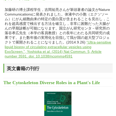
加藤研の博士課程学生，吉岡祐亮さんが筆頭著者の論文がNature
Communicationsに発表されました。体液中の小胞（エクソソー
ム）にがん細胞由来の特定の蛋白質が含まれることを見出し，こ
れを超高感度で検出する方法を確立し，非常に困難だった大腸が
んの早期診断が可能になります。国立がん研究センタ－研究所の
落谷孝広先生（本学の客員教授）との長年にわたる共同研究の成
果です。また数年後の実用化を目指して我が国の超大型プロジェ
クトで展開されることになりました。(2014.9.26)
“Ultra-sensitive
liquid biopsy of circulating extracellular vesicles using
ExoScreen.”, Yoshioka et al. (2014) Nat Commun. 5, Article
number 3591. doi: 10.1038/ncomms4591
英文書籍の刊行
The Cytoskeleton Diverse Roles in a Plant's Life