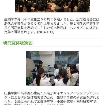
生物学専修は今年度創立５０周年を迎えました。記念祝賀会には
歴代の卒業生が５００名以上集まりました。第１期生の卒業生で
長く同窓会長を務めてこられた並木教授は、ちょうどこの３月に
定年で退職されます。(2014.1.11)
研究室体験実習
山脇学園中高等部の生徒１９名がサイエンスアイランドプロジェ
クトによる研究室体験実習のため、生物学専修の研究室を訪れま
した。３班に分かれて加藤研究室・小泉研究室・園池研究室で、