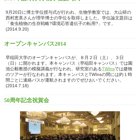
9月20日に博士学位授与式が行われ、生物学教室では、大山研の
西村恵美さんが理学博士の学位を取得しました。学位論文題目は
「食虫植物の生存戦略?環境応答遺伝子の転用?」です。
(2014.9.20)
オープンキャンパス2014
早稲田大学のオープンキャンパスが、８月２日（土）、３日
（日）に開かれます。本キャンパス（早稲田キャンパス）では園
池公毅教授の模擬講義が行なわれ、研究室のある
TWIns
では建物
のツアーが行なわれます。本キャンパスとTWInsの間には約１時
間ごとに連絡バスが運航されますのでぜひおいでください。
(2014.7.18)
50周年記念祝賀会