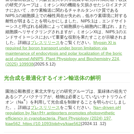
の研究グループは，ミオシンXIの機能を欠損させたシロイヌナズ
ナにおいて，ホウ素輸送に関わるチャネルタンパク質である
NIP5;1の細胞膜上での極性局在が失われ，低ホウ素環境に対する
耐性が弱まることを明らかにしました。NIP5;1は，エンドサイト
ーシスと呼ばれる経路によって細胞膜から細胞内に運ばれ，また
細胞膜へリサイクリングされますが，ミオシンXIは、NIP5;1のエ
ンドサイトーシスにおいて重要な役割を果たすことが示唆されま
した。詳細は
プレスリリース
をご覧ください。
Myosin XI is
required for boron transport under boron limitation via
maintenance of endocytosis and polar localization of the boric
acid channel AtNIP5; Plant Physiology and Biochemistry 224,
(2025) 109938
(2025.5.12)
光合成を最適化するイオン輸送体の解明
園池公毅教授と東北大学などの研究グループは、葉緑体の祖先で
あるシアノバクテリアが、植物は必要としていないナトリウムイ
+
オン（Na
）を利用して光合成を制御することを明らかにしまし
た。。詳細は
プレスリリース
をご覧ください。
Na+-driven pH
regulation by Na+/H+ antiporters promotes photosynthetic
efficiency in cyanobacteria. Plant Physiology (2024) 197,
kiae562. https://10.1093/plphys/kiae562
(2024.11 .12)