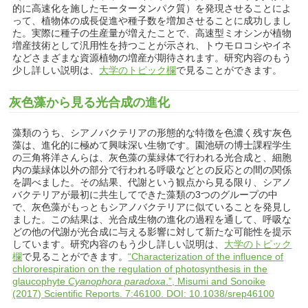
的に高速化を施したモータータンパク質）を発現させることによ
って、植物体の成長促進や種子数を増加させることに成功しまし
た。実際に種子の生産量が増えたことで、高速型ミオシンが植物
増産技術として汎用性を持つことが示され、トウモロコシやイネ
などさまざまな資源植物の増産が期待されます。研究内容のもう
少し詳しい説明は、
大学のトピック欄
で見ることができます。
灰色藻から見る光合成の進化
藻類のうち、シアノバクテリアの形態的な特徴を色濃く残す灰色
藻は、進化的に極めて興味深い生物です。園池研の博士課程学生
の三角将洋さんらは、灰色藻の葉緑体で行われる光合成と、細胞
内の葉緑体以外の部分で行われる呼吸などとの反応との間の関係
を調べました。その結果、代謝という観点から見る限り、シアノ
バクテリアが最初に共生してできた藻類の3つのグループの中
で、灰色藻がもっともシアノバクテリアに似ていることを発見し
ました。この結果は、光合成生物の進化の過程を通して、呼吸な
どの他の代謝が光合成に与える影響に対して新たな可能性を提示
しています。研究内容のもう少し詳しい説明は、
大学のトピック
欄
で見ることができます。
“Characterization of the influence of
chlororespiration on the regulation of photosynthesis in the
glaucophyte
Cyanophora paradoxa
.”, Misumi and Sonoike
(2017) Scientific Reports. 7:46100. DOI: 10.1038/srep46100