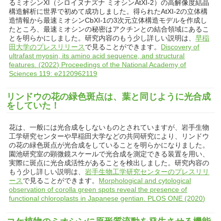
るミオシンXI（シロイヌナズナ ミオシンAtXI-2）の高解像度結晶
構造解析に世界で初めて成功しました。得られたAtXI-2の立体構
造情報から最速ミオシンCbXI-1の3次元立体構造モデルを作成し
たところ、最速ミオシンの秘密はアクチンとの結合領域にあるこ
とを明らかにしました。研究内容のもう少し詳しい説明は、
早稲
田大学のプレスリリース
で見ることができます。
Discovery of
ultrafast myosin, its amino acid sequence, and structural
features. (2022) Proceedings of the National Academy of
Sciences 119: e2120962119
リンドウの花の緑色斑点は、葉と同じように光合成
をしていた！
花は、一般には光合成をしないものとされていますが、岩手生物
工学研究センターや早稲田大学などの共同研究により、リンドウ
の花の緑色斑点が光合成をしていることを明らかになりました。
園池研究室の顕微鏡スケールで光合成を測定できる装置を用い、
実際に斑点に光合成活性があることを検出しました。研究内容の
もう少し詳しい説明は、
岩手生物工学研究センターのプレスリリ
ース
で見ることができます。
Morphological and cytological
observation of corolla green spots reveal the presence of
functional chloroplasts in Japanese gentian. PLOS ONE (2020)