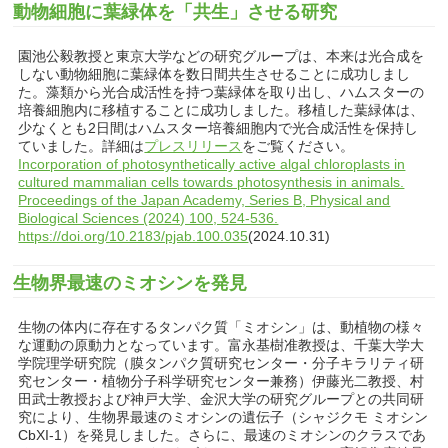
動物細胞に葉緑体を「共生」させる研究
園池公毅教授と東京大学などの研究グループは、本来は光合成を
しない動物細胞に葉緑体を数日間共生させることに成功しまし
た。藻類から光合成活性を持つ葉緑体を取り出し、ハムスターの
培養細胞内に移植することに成功しました。移植した葉緑体は、
少なくとも2日間はハムスター培養細胞内で光合成活性を保持し
ていました。詳細は
プレスリリース
をご覧ください。
Incorporation of photosynthetically active algal chloroplasts in
cultured mammalian cells towards photosynthesis in animals.
Proceedings of the Japan Academy, Series B, Physical and
Biological Sciences (2024) 100, 524-536.
https://doi.org/10.2183/pjab.100.035
(2024.10.31)
生物界最速のミオシンを発見
生物の体内に存在するタンパク質「ミオシン」は、動植物の様々
な運動の原動力となっています。富永基樹准教授は、千葉大学大
学院理学研究院（膜タンパク質研究センター・分子キラリティ研
究センター・植物分子科学研究センター兼務）伊藤光二教授、村
田武士教授および神戸大学、金沢大学の研究グループとの共同研
究により、生物界最速のミオシンの遺伝子（シャジクモ ミオシン
CbXI-1）を発見しました。さらに、最速のミオシンのクラスであ