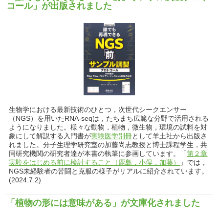
コール」が出版されました
生物学における最新技術のひとつ，次世代シークエンサー
（NGS）を用いたRNA-seqは，たちまち広範な分野で活用される
ようになりました。様々な動物，植物，微生物，環境の試料を対
象にして解説する入門書が
実験医学別冊
として羊土社から出版さ
れました。分子生理学研究室の加藤尚志教授と博士課程学生，共
同研究機関の研究者達が本書の執筆に参画しています。「
第２章
実験をはじめる前に検討すること（鹿島，小俣，加藤）
」では，
NGS未経験者の苦闘と克服の様子がリアルに紹介されています。
(2024.7.2)
「植物の形には意味がある」が文庫化されました