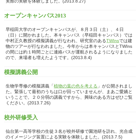
実際の実験を体験しました。(2013.8.27)
オープンキャンパス2013
早稲田大学のオープンキャンパスが、８月３日（土）、４日
（日）に開かれました。本キャンパス（早稲田キャンパス）では
中村正久教授の模擬講義が行なわれ、研究室のある
TWIns
では建
物のツアーが行なわれました。今年からは本キャンパスとTWIns
の間には約１時間ごとに連絡バスが運航されるようになりました
ので、来場者も増えたようです。(2013.8.4)
模擬講義公開
生物学専修の模擬講義「
植物の葉の色を考える
」が公開されまし
た。緊張して最初のうちは口が回っていませんが、まあご愛嬌と
いうことで。２０分弱の講義ですから、興味のある方はぜひご覧
ください。(2013.7.26)
校外研修受入
仙台第一高等学校の生徒３名が校外研修で園池研を訪れ、光合成
のイメージング装置による実験を体験しました。(2013.7.5)