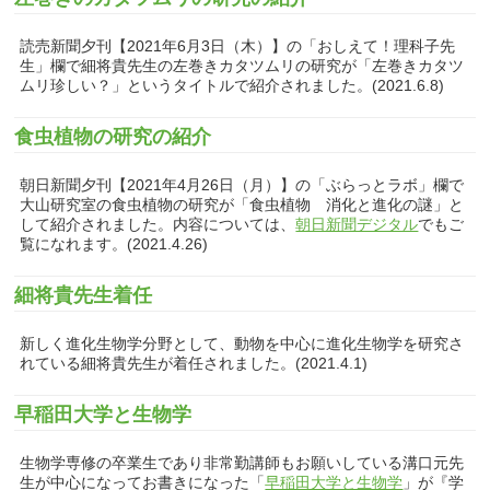
読売新聞夕刊【2021年6月3日（木）】の「おしえて！理科子先
生」欄で細将貴先生の左巻きカタツムリの研究が「左巻きカタツ
ムリ珍しい？」というタイトルで紹介されました。(2021.6.8)
食虫植物の研究の紹介
朝日新聞夕刊【2021年4月26日（月）】の「ぶらっとラボ」欄で
大山研究室の食虫植物の研究が「食虫植物 消化と進化の謎」と
して紹介されました。内容については、
朝日新聞デジタル
でもご
覧になれます。(2021.4.26)
細将貴先生着任
新しく進化生物学分野として、動物を中心に進化生物学を研究さ
れている細将貴先生が着任されました。(2021.4.1)
早稲田大学と生物学
生物学専修の卒業生であり非常勤講師もお願いしている溝口元先
生が中心になってお書きになった「
早稲田大学と生物学
」が『学