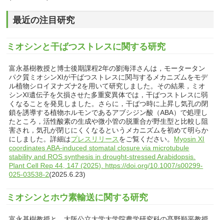
最近の注目研究
ミオシンと干ばつストレスに関する研究
富永基樹教授と博士後期課程2年の劉海洋さんは，モータータン
パク質ミオシンXIが干ばつストレスに関与するメカニズムをモデ
ル植物シロイヌナズナ2を用いて研究しました。その結果，ミオ
シンXI遺伝子を欠損させた多重変異体では，干ばつストレスに弱
くなることを発見しました。さらに，干ばつ時に上昇し気孔の閉
鎖を誘導する植物ホルモンであるアブシジン酸（ABA）で処理し
たところ，活性酸素の生成や微小管の脱重合が野生型と比較し阻
害され，気孔が閉じにくくなるというメカニズムを初めて明らか
にしました。詳細は
プレスリリース
をご覧ください。
Myosin XI
coordinates ABA-induced stomatal closure via microtubule
stability and ROS synthesis in drought-stressed Arabidopsis.
Plant Cell Rep 44, 147 (2025). https://doi.org/10.1007/s00299-
025-03538-2
(2025.6.23)
ミオシンとホウ素輸送に関する研究
富永基樹教授と，大阪公立大学大学院農学研究科の髙野順平教授