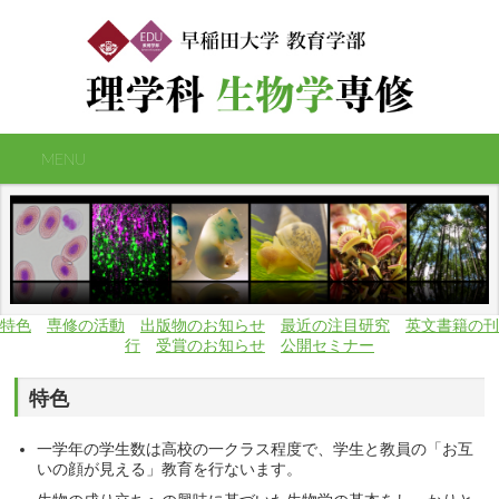
MENU
特色
専修の活動
出版物のお知らせ
最近の注目研究
英文書籍の刊
行
受賞のお知らせ
公開セミナー
特色
一学年の学生数は高校の一クラス程度で、学生と教員の「お互
いの顔が見える」教育を行ないます。