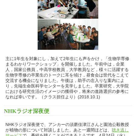
主に1年生を対象にし，加えて2年生にも声をかけ，「生物学専修
まるわかりワークショップ」を開催しました。午前中は，企業
人，国家公務員，中高学校教員，大学教員など，様々に活躍する
生物学専修の卒業生のトークに耳を傾け，昼食会は世代をこえて
交流する機会になりました。午後は，助手の念入りな案内によ
り，先端生命医科学センターを見学しました。卒業研究，大学院
における研究生活のイメージの獲得や，将来の進路選択の参考に
なれば幸いです。（クラス担任より）(2018.10.1)
NHKラジオ深夜便
NHKラジオ深夜便で、アンカーの須磨佳津江さんと園池公毅教授
が植物の形について対談しました。あと一週間ほどは、
聴き逃し
サービス
で、番組を聴くことができるようです。4月24日（火）