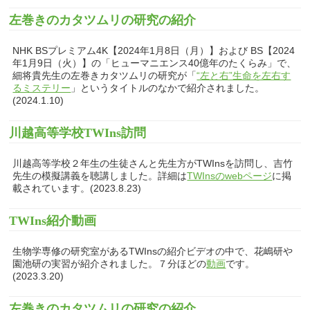
左巻きのカタツムリの研究の紹介
NHK BSプレミアム4K【2024年1月8日（月）】および BS【2024
年1月9日（火）】の「ヒューマニエンス40億年のたくらみ」で、
細将貴先生の左巻きカタツムリの研究が「
“左と右”生命を左右す
るミステリー
」というタイトルのなかで紹介されました。
(2024.1.10)
川越高等学校TWIns訪問
川越高等学校２年生の生徒さんと先生方がTWInsを訪問し、吉竹
先生の模擬講義を聴講しました。詳細は
TWInsのwebページ
に掲
載されています。(2023.8.23)
TWIns紹介動画
生物学専修の研究室があるTWInsの紹介ビデオの中で、花嶋研や
園池研の実習が紹介されました。７分ほどの
動画
です。
(2023.3.20)
左巻きのカタツムリの研究の紹介